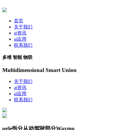
首页
关于我们
ai资讯
ai应用
联系我们
多维 智能 物联
Multidimensional Smart Union
关于我们
ai资讯
ai应用
联系我们
ogle拆分从动驾驶部分Waymo