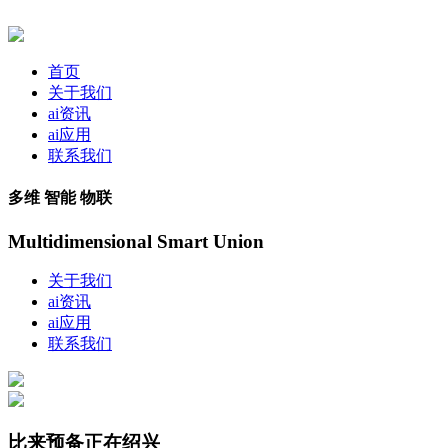
首页
关于我们
ai资讯
ai应用
联系我们
多维 智能 物联
Multidimensional Smart Union
关于我们
ai资讯
ai应用
联系我们
比来预备正在绍兴