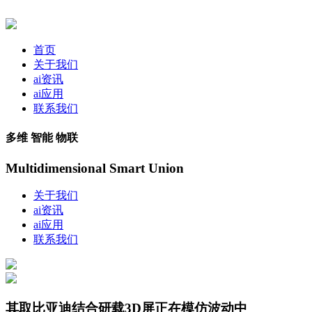
首页
关于我们
ai资讯
ai应用
联系我们
多维 智能 物联
Multidimensional Smart Union
关于我们
ai资讯
ai应用
联系我们
其取比亚迪结合研载3D屏正在模仿波动中