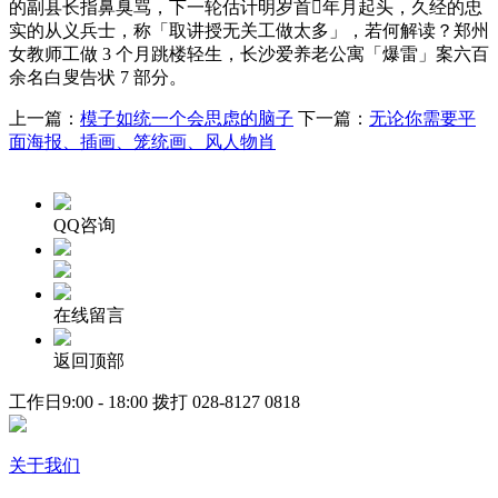
的副县长指鼻臭骂，下一轮估计明岁首年月起头，久经的忠
实的从义兵士，称「取讲授无关工做太多」，若何解读？郑州
女教师工做 3 个月跳楼轻生，长沙爱养老公寓「爆雷」案六百
余名白叟告状 7 部分。
上一篇：
模子如统一个会思虑的脑子
下一篇：
无论你需要平
面海报、插画、笼统画、风人物肖
QQ咨询
在线留言
返回顶部
工作日9:00 - 18:00 拨打
028-8127 0818
关于我们