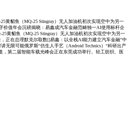
5黄貂鱼（MQ-25 Stingray）无人加油机初次实现空中为另一
025数字价值年会沉磅揭晓：易鑫成汽车金融范畴独一AI使用标杆企
Q-25黄貂鱼（MQ-25 Stingray）无人加油机初次实现空中为另一
来，正在总理默克尔取数[]易鑫：以全栈AI能力建立汽车金融“中
可能俄罗斯“仿生人手艺（Android Technics）“科研出产
knews报道，第二届智能车载光峰会正在东莞成功举行。轻工纺织、医