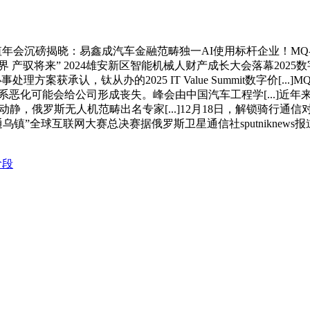
5数字价值年会沉磅揭晓：易鑫成汽车金融范畴独一AI使用标杆企业！MQ-2
创世界 产驭将来” 2024雄安新区智能机械人财产成长大会落幕2
获承认，钛从办的2025 IT Value Summit数字价[...]M
系恶化可能会给公司形成丧失。峰会由中国汽车工程学[...]近年
俄罗斯无人机范畴出名专家[...]12月18日，解锁骑行通信对讲无限
晋级“曲通乌镇”全球互联网大赛总决赛据俄罗斯卫星通信社sputni
阶段