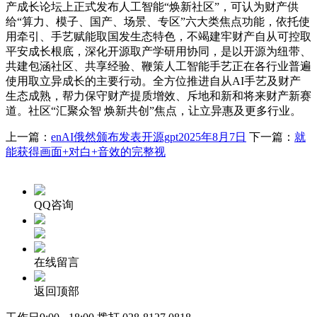
产成长论坛上正式发布人工智能“焕新社区”，可认为财产供
给“算力、模子、国产、场景、专区”六大类焦点功能，依托使
用牵引、手艺赋能取国发生态特色，不竭建牢财产自从可控取
平安成长根底，深化开源取产学研用协同，是以开源为纽带、
共建包涵社区、共享经验、鞭策人工智能手艺正在各行业普遍
使用取立异成长的主要行动。全方位推进自从AI手艺及财产
生态成熟，帮力保守财产提质增效、斥地和新和将来财产新赛
道。社区“汇聚众智 焕新共创”焦点，让立异惠及更多行业。
上一篇：
enAI俄然颁布发表开源gpt2025年8月7日
下一篇：
就
能获得画面+对白+音效的完整视
QQ咨询
在线留言
返回顶部