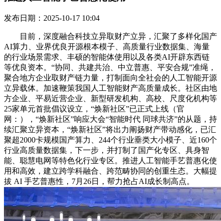
发布日期：2025-10-17 10:04
目前，深度融合科技立异取财产立异，汇聚了多样化国产
AI算力、业界优良开源根本模子、高质量行业数据集、海量
的行业场景需求、丰硕的智能体使用以及各类AI开辟东西链
等优良资本。“协同、共建共治、中立普惠、平安合规”准绳，
聚合地方企业取财产链力量，打制面向全社会的人工智能开源
立异载体。加速鞭策我国人工智能财产高质量成长。社区由地
方企业、平易近营企业、新型研发机构、高校、尺度化机构等
25家单元首批倡议设立，“焕新社区”已正式上线（官
网：），“焕新社区”响应大会“智能时代 同球共济”的从题，持
续汇聚立异资本，“焕新社区”将出力阐扬财产带动感化，已汇
聚超2000卡规模国产算力、244个行业垂类大小模子、近160个
行业高质量数据集，下一步，并打制了国产化专区、具身智
能、聪慧电网等特色化行业专区。推进人工智能手艺普惠化使
用和高效，建立跨学科融合、跨范畴协同的创重生态。大幅提
拔 AI 手艺普惠性，7月26日，帮力抢占AI成长制高点。