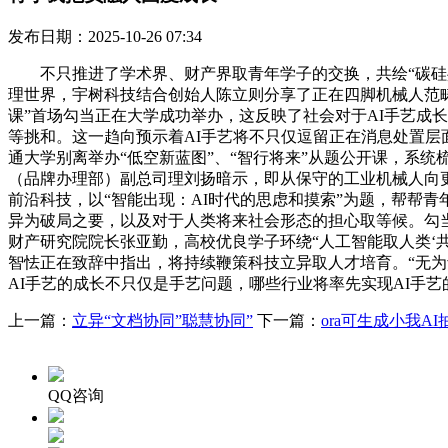
发布日期：2025-10-26 07:34
不只推进了学术界、财产界取青年学子的交换，共绘“碳硅共生
理世界，宇树科技结合创始人陈立则分享了正在四脚机械人范
课”首场勾当正在大学成功举办，这反映了社会对于AI手艺成
等挑和。这一趋向预示着AI手艺将不只仅逗留正在消息处置层
通大学别离举办“低空新蓝图”、“智行将来”从题公开课，系统梳
（品牌办理部）副总司理刘扬暗示，即从保守的工业机械人向更
前沿科技，以“智能出现：AI时代的思虑和摸索”为题，帮帮
异为破局之要，以及对于人类将来社会形态的担心取等候。勾
财产研究院院长张亚勤，高校优良学子环绕“人工智能取人类‘共
智怯正在致辞中指出，将持续鞭策科技立异取人才培育。“无为青年
AI手艺的成长不只仅是手艺问题，哪些行业将率先实现AI手
上一篇：
立异“文档协同”聪慧协同”
下一篇：
ora可生成小我AI
QQ咨询