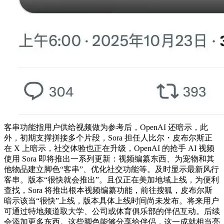
客串功能指用户供给视频做为参考后，OpenAI 还暗示，此
外，初期支撑拼接多个片段，Sora 担任人比尔・皮布尔斯正
在 X 上暗示，社交体验也正在升级，OpenAI 的抢手 AI 视频
使用 Sora 即将推出一系列更新：视频编纂东西、为宠物和其
他物品建立脚色“客串”、优化社交功能等。及时显示最新风行
客串。版本“很快就会推出”。且仅正在美加地域上线，为便利
查找，Sora 将推出根本视频编纂功能，前往搜狐，皮布尔斯
暗示该当“很快”上线，版本具体上线时间尚未发布。将来用户
可通过特地频道取大学、公司或体育俱乐部的伴侣互动。后续
会添加更多东西。这些脚色能够分享给伴侣，这一成就相当亮