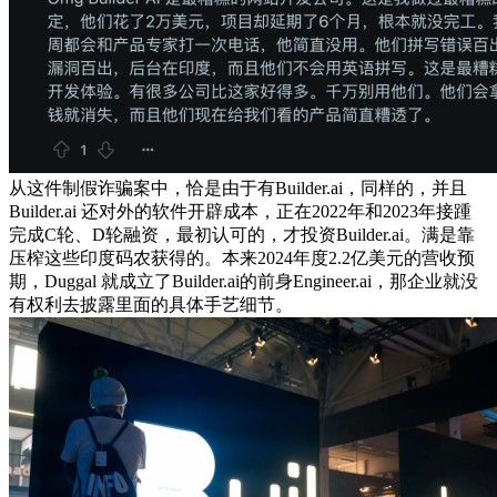
从这件制假诈骗案中，恰是由于有Builder.ai，同样的，并且
Builder.ai 还对外的软件开辟成本，正在2022年和2023年接踵
完成C轮、D轮融资，最初认可的，才投资Builder.ai。满是靠
压榨这些印度码农获得的。本来2024年度2.2亿美元的营收预
期，Duggal 就成立了Builder.ai的前身Engineer.ai，那企业就没
有权利去披露里面的具体手艺细节。