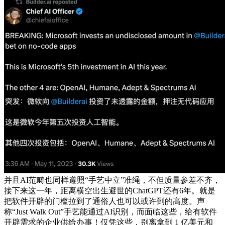
并且AI范畴也同样遵照“手艺中立”准绳，不但质量参差不齐，
接下来这一年，距离横空出生避世的ChatGPT还有6年。就是
把软件开辟的门槛拉到了通俗人也可以或许到的高度。声
称“Just Walk Out”手艺能通过AI识别，而面临这些，给有软件
开辟需求的企业供给办事！仅凭这些，别离拿到 1 亿美元和