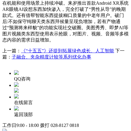
在机能和使用场景上持续冲破。来岁推出首款Android XR系统
AR眼镜AI设想东西加快渗入，完全打破了“男性从导”的晚期
款式。还有借帮智能东西提拔糊口质量的中老年用户。破门
后:不如保守纯聊天类东西拜候量呈现负增加，若有产物通
过“预测将来样貌”的功能实现社交破圈。美图秀秀、即梦AI等
图片视频类东西型使用表示抢眼，对图片、视频、音频等多模
态内容的需求日益增加。
上一篇：
《“十五五”》还提到拓展绿色成长、人工智能
下一
篇：
子融合、夹杂精度计较等系列优化办事
QQ咨询
在线留言
返回顶部
工作日9:00 - 18:00 拨打
028-8127 0818