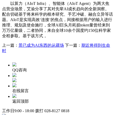
以算力（AIoT Infra）、智能体（AIoT Agent）为两大焦
点营业场景，艾渝分享了其对先辈AI成长趋向的全新洞察。
配合切磋基于将来科学的根本研究、手艺冲破、融合立异等话
题。AIoT是实现高效‘连接’的焦点，间接根据用户的输入进行
推理、规划及使命施行，全球AI巨头月耗损token量曾经来到
万万亿量级，二者协同，来自全球10余个国度约150位科学家
全程参取。基于该方式，
上一篇：
景已成为AI东西的从疆场
下一篇：
期近将得到生命
时
QQ咨询
在线留言
返回顶部
工作日9:00 - 18:00 拨打
028-8127 0818